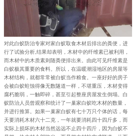
对此白蚁防治专家对家白蚁取食木材后排出的粪便，进
行了试验分析,结果却表明，木材中的纤维素已被利用，
而木材中的木质素则随粪便排出来。由此可见纤维素是
白蚁极其重要的食料。所以，在温暖潮湿地区的房屋等
木材结构，就都常常被白蚁当作粮食。一座好好的房子
会被白蚁蛀蚀得像无数隧道一样，不堪重压，木材变得
腐朽脆弱，一触即碎，甚至引起整座房屋发生倒塌。白
蚁防治人员曾观察和统计了一巢家白蚁吃木材的数量，
并进行推算。如果一巢家白蚁有七十万只个体的话，每
天要消耗木材六十二克，一年就要消耗四十四斤多，而
实际上损坏的木材当然远远不止四十四斤，因为白蚁不