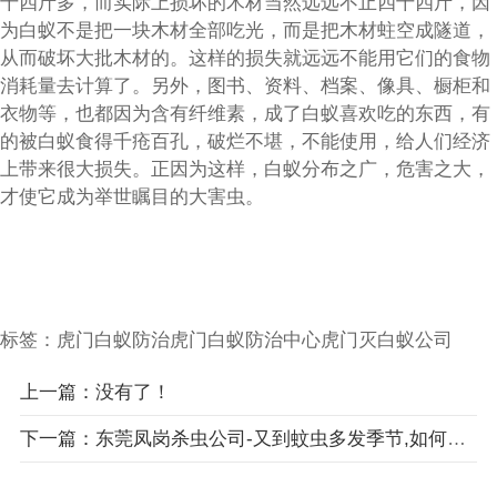
十四斤多，而实际上损坏的木材当然远远不止四十四斤，因
为白蚁不是把一块木材全部吃光，而是把木材蛀空成隧道，
从而破坏大批木材的。这样的损失就远远不能用它们的食物
消耗量去计算了。另外，图书、资料、档案、像具、橱柜和
衣物等，也都因为含有纤维素，成了白蚁喜欢吃的东西，有
的被白蚁食得千疮百孔，破烂不堪，不能使用，给人们经济
上带来很大损失。正因为这样，白蚁分布之广，危害之大，
才使它成为举世瞩目的大害虫。
标签：
虎门白蚁防治
虎门白蚁防治中心
虎门灭白蚁公司
上一篇：没有了！
下一篇：东莞凤岗杀虫公司-又到蚊虫多发季节,如何灭蚊,防蚊呢