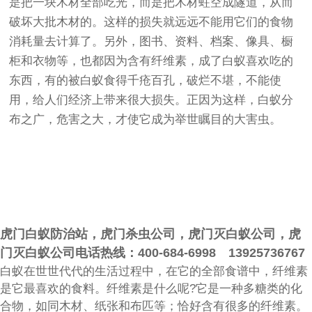
是把一块木材全部吃光，而是把木材蛀空成隧道，从而
破坏大批木材的。这样的损失就远远不能用它们的食物
消耗量去计算了。另外，图书、资料、档案、像具、橱
柜和衣物等，也都因为含有纤维素，成了白蚁喜欢吃的
东西，有的被白蚁食得千疮百孔，破烂不堪，不能使
用，给人们经济上带来很大损失。正因为这样，白蚁分
布之广，危害之大，才使它成为举世瞩目的大害虫。
虎门白蚁防治站，虎门杀虫公司，虎门灭白蚁公司，虎
门灭白蚁公司电话热线：400-684-6998 13925736767
白蚁在世世代代的生活过程中，在它的全部食谱中，纤维素
是它最喜欢的食料。纤维素是什么呢?它是一种多糖类的化
合物，如同木材、纸张和布匹等；恰好含有很多的纤维素。