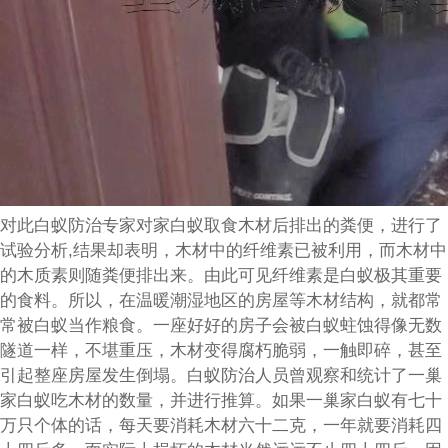
对此白蚁防治专家对家白蚁取食木材后排出的粪便，进行了
试验分析,结果却表明，木材中的纤维素已被利用，而木材中
的木质素则随粪便排出来。由此可见纤维素是白蚁极其重要
的食料。所以，在温暖潮湿地区的房屋等木材结构，就都常
常被白蚁当作粮食。一座好好的房子会被白蚁蛀蚀得像无数
隧道一样，不堪重压，木材变得腐朽脆弱，一触即碎，甚至
引起整座房屋发生倒塌。白蚁防治人员曾观察和统计了一巢
家白蚁吃木材的数量，并进行推算。如果一巢家白蚁有七十
万只个体的话，每天要消耗木材六十二克，一年就要消耗四