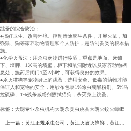
跳蚤的综合防治：
●搞好卫生、改善环境、控制清除孳生条件，开展灭鼠，加
强猫、狗等家养动物管理和个人防护，是防制蚤类的根本措
施。
●化学灭蚤法：用杀虫药物进行喷洒，重点是地面、床铺
下、墙脚、1米高的墙壁，柜下和鼠洞附近以及家养动物栖
息处，施药后闭门1至2小时，可获得良好的效果。
●杀灭猫狗等宠物身上的跳蚤，选用安全、低毒的药物才能
保证人和宠物的安全，用纱布包裹1%除虫菊酯粉剂、5%马
拉硫磷、1%残杀威粉剂擦拭猫狗，杀灭身上跳蚤。
标签：
大朗专业杀虫机构
大朗杀臭虫跳蚤
大朗灭蚊灭蟑螂
上一篇：黄江正规杀虫公司，黄江灭蚊灭蟑螂，黄江除虫公司，黄江专业杀臭虫