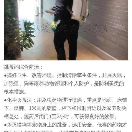
跳蚤的综合防治：
●搞好卫生、改善环境、控制清除孳生条件，开展灭鼠，
加强猫、狗等家养动物管理和个人防护，是防制蚤类的
根本措施。
●化学灭蚤法：用杀虫药物进行喷洒，重点是地面、床铺
下、墙脚、1米高的墙壁，柜下和鼠洞附近以及家养动物
栖息处，施药后闭门1至2小时，可获得良好的效果。
●杀灭猫狗等宠物身上的跳蚤，选用安全、低毒的药物才