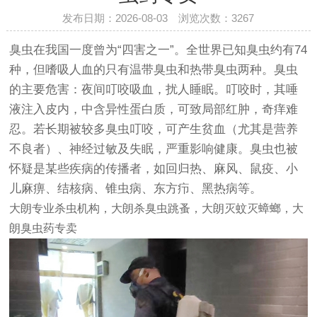
发布日期：2026-08-03 浏览次数：
3267
臭虫在我国一度曾为“四害之一”。全世界已知臭虫约有74
种，但嗜吸人血的只有温带臭虫和热带臭虫两种。臭虫
的主要危害：夜间叮咬吸血，扰人睡眠。叮咬时，其唾
液注入皮内，中含异性蛋白质，可致局部红肿，奇痒难
忍。若长期被较多臭虫叮咬，可产生贫血（尤其是营养
不良者）、神经过敏及失眠，严重影响健康。臭虫也被
怀疑是某些疾病的传播者，如回归热、麻风、鼠疫、小
儿麻痹、结核病、锥虫病、东方疖、黑热病等。
大朗专业杀虫机构
，大朗杀臭虫跳蚤，
大朗灭蚊灭蟑螂
，大
朗臭虫药专卖