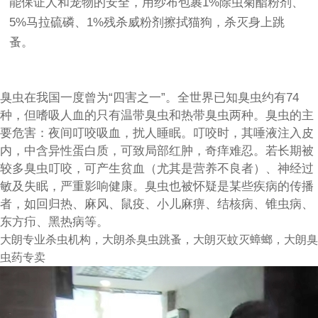
能保证人和宠物的安全，用纱布包裹1%除虫菊酯粉剂、
5%马拉硫磷、1%残杀威粉剂擦拭猫狗，杀灭身上跳
蚤。
臭虫在我国一度曾为“四害之一”。全世界已知臭虫约有74
种，但嗜吸人血的只有温带臭虫和热带臭虫两种。臭虫的主
要危害：夜间叮咬吸血，扰人睡眠。叮咬时，其唾液注入皮
内，中含异性蛋白质，可致局部红肿，奇痒难忍。若长期被
较多臭虫叮咬，可产生贫血（尤其是营养不良者）、神经过
敏及失眠，严重影响健康。臭虫也被怀疑是某些疾病的传播
者，如回归热、麻风、鼠疫、小儿麻痹、结核病、锥虫病、
东方疖、黑热病等。
大朗专业杀虫机构
，大朗杀臭虫跳蚤，
大朗灭蚊灭蟑螂
，大朗臭
虫药专卖